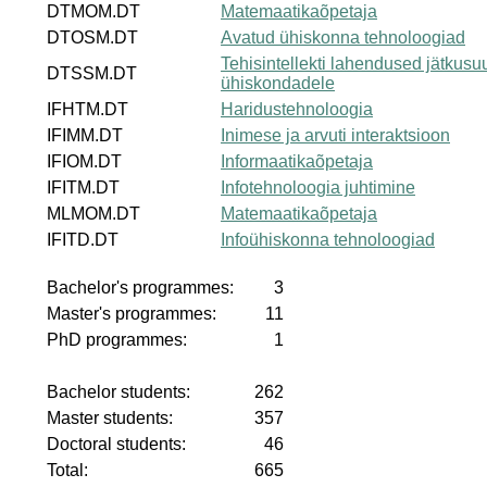
DTMOM.DT
Matemaatikaõpetaja
DTOSM.DT
Avatud ühiskonna tehnoloogiad
Tehisintellekti lahendused jätkusuu
DTSSM.DT
ühiskondadele
IFHTM.DT
Haridustehnoloogia
IFIMM.DT
Inimese ja arvuti interaktsioon
IFIOM.DT
Informaatikaõpetaja
IFITM.DT
Infotehnoloogia juhtimine
MLMOM.DT
Matemaatikaõpetaja
IFITD.DT
Infoühiskonna tehnoloogiad
Bachelor's programmes:
3
Master's programmes:
11
PhD programmes:
1
Bachelor students:
262
Master students:
357
Doctoral students:
46
Total:
665