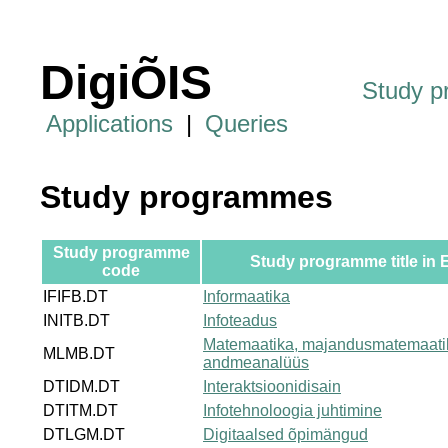
DigiÕIS
Study 
Applications
|
Queries
Study programmes
Study programme
Study programme title in 
code
IFIFB.DT
Informaatika
INITB.DT
Infoteadus
Matemaatika, majandusmatemaati
MLMB.DT
andmeanalüüs
DTIDM.DT
Interaktsioonidisain
DTITM.DT
Infotehnoloogia juhtimine
DTLGM.DT
Digitaalsed õpimängud