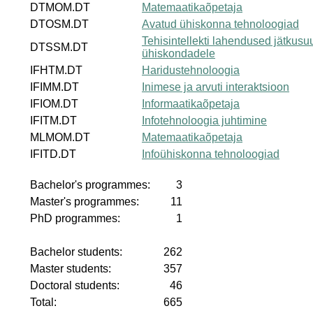
DTMOM.DT
Matemaatikaõpetaja
DTOSM.DT
Avatud ühiskonna tehnoloogiad
Tehisintellekti lahendused jätkusuu
DTSSM.DT
ühiskondadele
IFHTM.DT
Haridustehnoloogia
IFIMM.DT
Inimese ja arvuti interaktsioon
IFIOM.DT
Informaatikaõpetaja
IFITM.DT
Infotehnoloogia juhtimine
MLMOM.DT
Matemaatikaõpetaja
IFITD.DT
Infoühiskonna tehnoloogiad
Bachelor's programmes:
3
Master's programmes:
11
PhD programmes:
1
Bachelor students:
262
Master students:
357
Doctoral students:
46
Total:
665