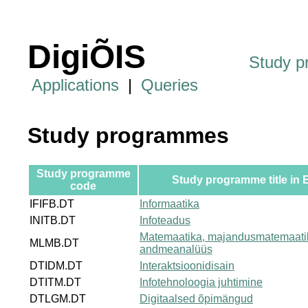
DigiÕIS
Study 
Applications
|
Queries
Study programmes
Study programme
Study programme title in 
code
IFIFB.DT
Informaatika
INITB.DT
Infoteadus
Matemaatika, majandusmatemaati
MLMB.DT
andmeanalüüs
DTIDM.DT
Interaktsioonidisain
DTITM.DT
Infotehnoloogia juhtimine
DTLGM.DT
Digitaalsed õpimängud