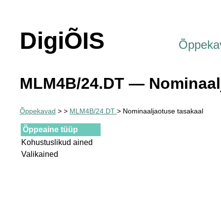
DigiÕIS
Õppeka
MLM4B/24.DT — Nominaalj
Õppekavad
>
>
MLM4B/24.DT
> Nominaaljaotuse tasakaal
Õppeaine tüüp
Kohustuslikud ained
Valikained