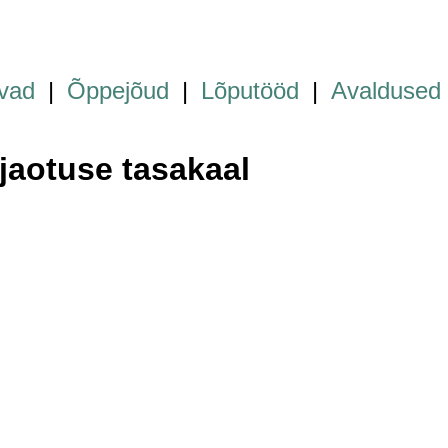
vad
|
Õppejõud
|
Lõputööd
|
Avaldused
aotuse tasakaal