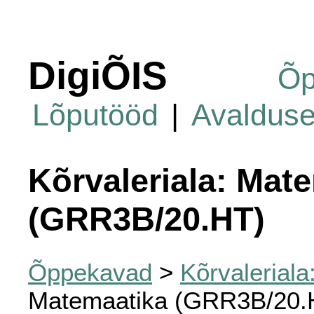
DigiÕIS
Õp
Lõputööd
|
Avaldus
Kõrvaleriala: Mat
(GRR3B/20.HT)
Õppekavad
>
Kõrvalerial
Matemaatika (GRR3B/20.