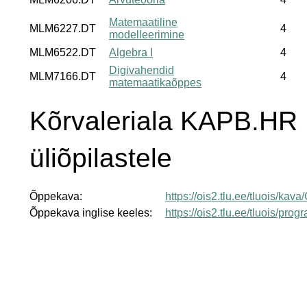
Matemaatiline
MLM6227.DT
4
modelleerimine
MLM6522.DT
Algebra I
4
Digivahendid
MLM7166.DT
4
matemaatikaõppes
Kõrvaleriala KAPB.HR
üliõpilastele
Õppekava:
https://ois2.tlu.ee/tluois/k
Õppekava inglise keeles:
https://ois2.tlu.ee/tluois/p