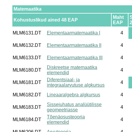
Matemaatika
Maht
Kohustuslikud ained 48 EAP
EAP
MLM6131.DT
Elementaarmatemaatika I
4
MLM6132.DT
Elementaarmatemaatika II
4
MLM6133.DT
Elementaarmatemaatika III
4
Diskreetse matemaatika
MLM6180.DT
4
elemendid
Diferentsiaal- ja
MLM6181.DT
4
integraalarvutuse algkursus
MLM6182.DT
Lineaaralgebra algkursus
4
Sissejuhatus analüütilisse
MLM6183.DT
4
geomeetriasse
Tõenäosusteooria
MLM6184.DT
4
elemendid
MLM6206.DT
Arvuteooria
4