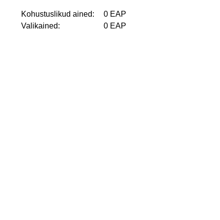
Kohustuslikud ained:
0 EAP
Valikained:
0 EAP