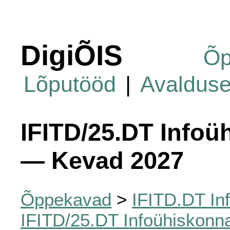
DigiÕIS
Õp
Lõputööd
|
Avaldus
IFITD/25.DT Infoü
— Kevad 2027
Õppekavad
>
IFITD.DT In
IFITD/25.DT Infoühiskonn