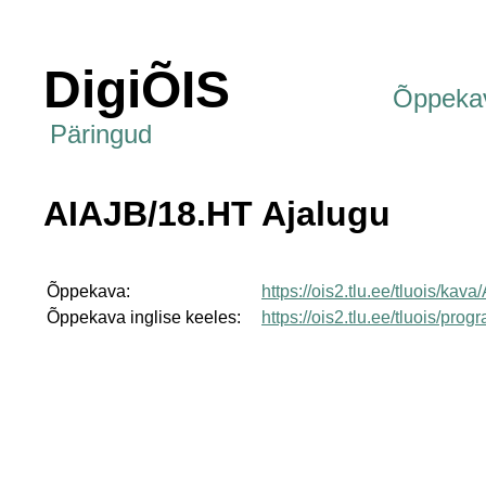
DigiÕIS
Õppeka
Päringud
AIAJB/18.HT Ajalugu
Õppekava:
https://ois2.tlu.ee/tluois/kav
Õppekava inglise keeles:
https://ois2.tlu.ee/tluois/p