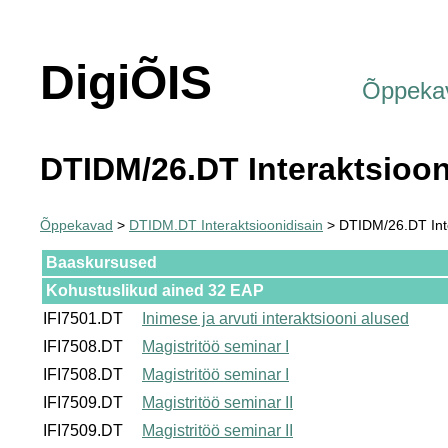
DigiÕIS
Õppeka
DTIDM/26.DT Interaktsioon
Õppekavad
>
DTIDM.DT Interaktsioonidisain
> DTIDM/26.DT Inte
Baaskursused
Kohustuslikud ained 32 EAP
IFI7501.DT
Inimese ja arvuti interaktsiooni alused
IFI7508.DT
Magistritöö seminar I
IFI7508.DT
Magistritöö seminar I
IFI7509.DT
Magistritöö seminar II
IFI7509.DT
Magistritöö seminar II