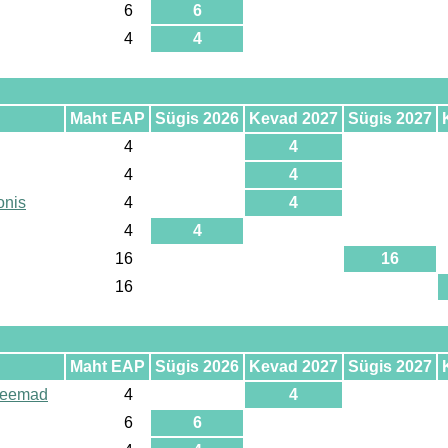
6
6
4
4
Maht EAP
Sügis 2026
Kevad 2027
Sügis 2027
4
4
4
4
onis
4
4
4
4
16
16
16
Maht EAP
Sügis 2026
Kevad 2027
Sügis 2027
 teemad
4
4
6
6