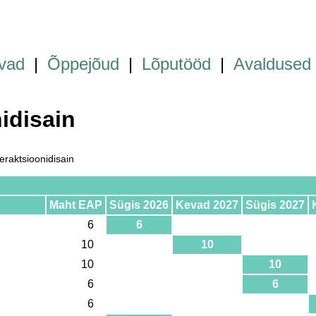
vad
|
Õppejõud
|
Lõputööd
|
Avaldused
idisain
raktsioonidisain
Maht EAP
Sügis 2026
Kevad 2027
Sügis 2027
6
6
10
10
10
10
6
6
6