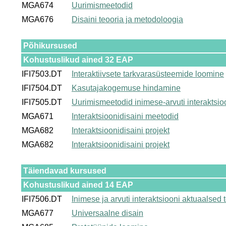
MGA674
Uurimismeetodid
MGA676
Disaini teooria ja metodoloogia
Põhikursused
Kohustuslikud ained 32 EAP
IFI7503.DT
Interaktiivsete tarkvarasüsteemide loomine
IFI7504.DT
Kasutajakogemuse hindamine
IFI7505.DT
Uurimismeetodid inimese-arvuti interaktsio
MGA671
Interaktsioonidisaini meetodid
MGA682
Interaktsioonidisaini projekt
MGA682
Interaktsioonidisaini projekt
Täiendavad kursused
Kohustuslikud ained 14 EAP
IFI7506.DT
Inimese ja arvuti interaktsiooni aktuaalsed
MGA677
Universaalne disain