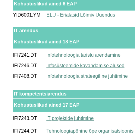
Kohustuslikud ained 6 EAP
YID6001.YM
ELU - Erialasid Lõimiv Uuendus
IT arendus
Kohustuslikud ained 18 EAP
IFI7241.DT
Infotehnoloogia taristu arendamine
IFI7246.DT
Infosüsteemide kavandamise alused
IFI7408.DT
Infotehnoloogia strateegiline juhtimine
IT kompetentsiarendus
Kohustuslikud ained 17 EAP
IFI7243.DT
IT projektide juhtimine
IFI7244.DT
Tehnoloogiapõhine õpe organisatsioonis