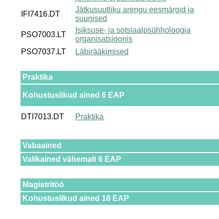
Jätkusuutliku arengu eesmärgid ja
IFI7416.DT
suunised
Isiksuse- ja sotsiaalpsühholoogia
PSO7003.LT
organisatsioonis
PSO7037.LT
Läbirääkimised
Praktika
Kohustuslikud ained 6 EAP
DTI7013.DT
Praktika
Vabaained
Valikained vähemalt 6 EAP
Magistritöö
Kohustuslikud ained 18 EAP