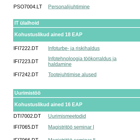
PSO7004.LT
Personalijuhtimine
IT ülalhoid
Kohustuslikud ained 18 EAP
IFI7222.DT
Infoturbe- ja riskihaldus
Infotehnoloogia töökorraldus ja
IFI7223.DT
haldamine
IFI7242.DT
Tootejuhtimise alused
Uurimistöö
Kohustuslikud ained 16 EAP
DTI7002.DT
Uurimismeetodid
IFI7065.DT
Magistritöö seminar I