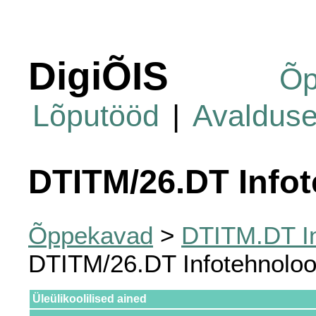
DigiÕIS
Õp
Lõputööd
|
Avaldus
DTITM/26.DT Infot
Õppekavad
>
DTITM.DT In
DTITM/26.DT Infotehnoloo
Üleülikoolilised ained