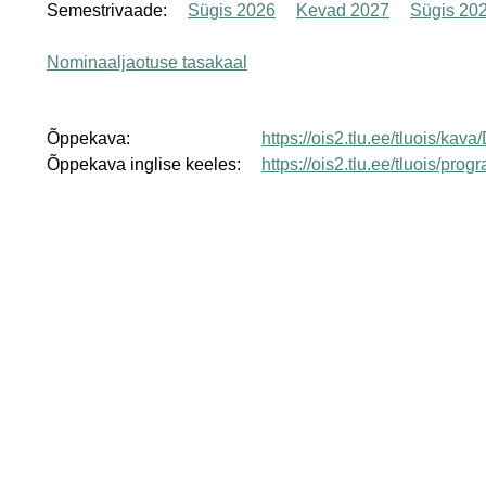
Semestrivaade:
Sügis 2026
Kevad 2027
Sügis 20
Nominaaljaotuse tasakaal
Õppekava:
https://ois2.tlu.ee/tluois/ka
Õppekava inglise keeles:
https://ois2.tlu.ee/tluois/p