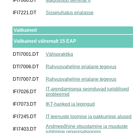
IFI7066.DT
Magistritöö seminar II
IFI7221.DT
Sissejuhatus erialasse
Valikained
Valikained vähemalt 15 EAP
DTI7001.DT
Välispraktika
DTI7006.DT
Rahvusvaheline erialane tegevus
DTI7007.DT
Rahvusvaheline erialane tegevus
IT-arendamisega seonduvad juriidilised
IFI7026.DT
probleemid
IFI7073.DT
IKT-hanked ja lepingud
IFI7245.DT
IT-teenuste loomise ja pakkumise alused
Andmepõhine otsustamine ja muutuste
IFI7403.DT
juhtimine organisatsioonis