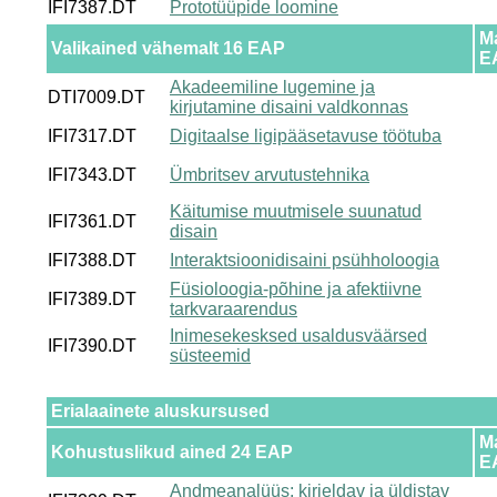
IFI7387.DT
Prototüüpide loomine
M
Valikained vähemalt 16 EAP
E
Akadeemiline lugemine ja
DTI7009.DT
kirjutamine disaini valdkonnas
IFI7317.DT
Digitaalse ligipääsetavuse töötuba
IFI7343.DT
Ümbritsev arvutustehnika
Käitumise muutmisele suunatud
IFI7361.DT
disain
IFI7388.DT
Interaktsioonidisaini psühholoogia
Füsioloogia-põhine ja afektiivne
IFI7389.DT
tarkvaraarendus
Inimesekesksed usaldusväärsed
IFI7390.DT
süsteemid
Erialaainete aluskursused
M
Kohustuslikud ained 24 EAP
E
Andmeanalüüs: kirjeldav ja üldistav