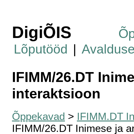
DigiÕIS
Õp
Lõputööd
|
Avaldus
IFIMM/26.DT Inimes
interaktsioon
Õppekavad
>
IFIMM.DT Ini
IFIMM/26.DT Inimese ja ar