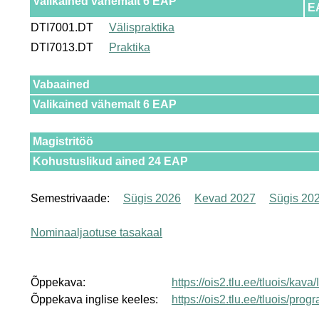
Valikained vähemalt 6 EAP
E
DTI7001.DT
Välispraktika
DTI7013.DT
Praktika
Vabaained
Valikained vähemalt 6 EAP
Magistritöö
Kohustuslikud ained 24 EAP
Semestrivaade:
Sügis 2026
Kevad 2027
Sügis 20
Nominaaljaotuse tasakaal
Õppekava:
https://ois2.tlu.ee/tluois/kav
Õppekava inglise keeles:
https://ois2.tlu.ee/tluois/pr