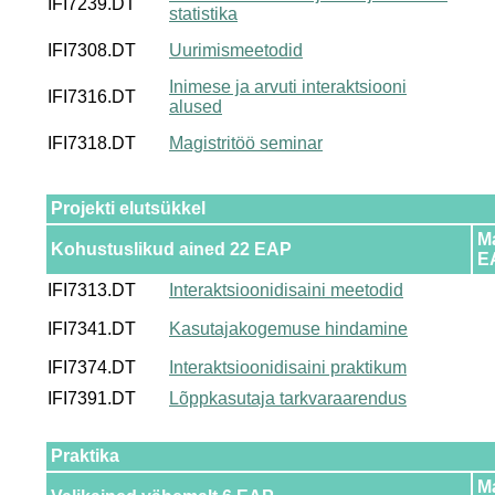
IFI7239.DT
statistika
IFI7308.DT
Uurimismeetodid
Inimese ja arvuti interaktsiooni
IFI7316.DT
alused
IFI7318.DT
Magistritöö seminar
Projekti elutsükkel
M
Kohustuslikud ained 22 EAP
E
IFI7313.DT
Interaktsioonidisaini meetodid
IFI7341.DT
Kasutajakogemuse hindamine
IFI7374.DT
Interaktsioonidisaini praktikum
IFI7391.DT
Lõppkasutaja tarkvaraarendus
Praktika
M