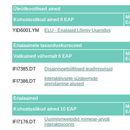
Üleülikoolilised ained
M
Kohustuslikud ained 6 EAP
E
YID6001.YM
ELU - Erialasid Lõimiv Uuendus
Erialaainete tasanduskursused
M
Valikained vähemalt 6 EAP
E
IFI7385.DT
Disainispetsiifilised teadmisviisid
Interaktiivsete süsteemide
IFI7386.DT
arendamise alused
Erialaained
M
Kohustuslikud ained 10 EAP
E
Uurimismeetodid inimese-arvuti
IFI7176.DT
interaktsioonis