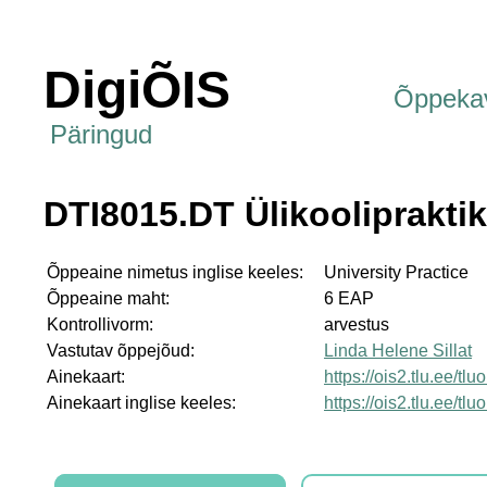
DigiÕIS
Õppeka
Päringud
DTI8015.DT Ülikooliprakti
Õppeaine nimetus inglise keeles:
University Practice
Õppeaine maht:
6 EAP
Kontrollivorm:
arvestus
Vastutav õppejõud:
Linda Helene Sillat
Ainekaart:
https://ois2.tlu.ee/t
Ainekaart inglise keeles:
https://ois2.tlu.ee/t