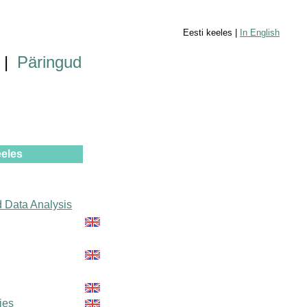
Eesti keeles |
In English
|
Päringud
eeles
 Data Analysis
ties