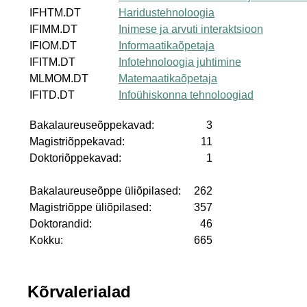
IFHTM.DT
Haridustehnoloogia
IFIMM.DT
Inimese ja arvuti interaktsioon
IFIOM.DT
Informaatikaõpetaja
IFITM.DT
Infotehnoloogia juhtimine
MLMOM.DT
Matemaatikaõpetaja
IFITD.DT
Infoühiskonna tehnoloogiad
Bakalaureuseõppekavad:
3
Magistriõppekavad:
11
Doktoriõppekavad:
1
Bakalaureuseõppe üliõpilased:
262
Magistriõppe üliõpilased:
357
Doktorandid:
46
Kokku:
665
Kõrvalerialad