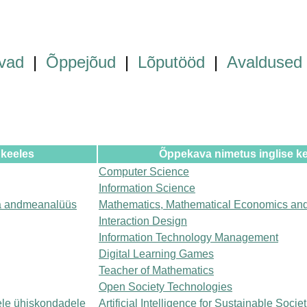
vad
|
Õppejõud
|
Lõputööd
|
Avaldused
 keeles
Õppekava nimetus inglise k
Computer Science
Information Science
a andmeanalüüs
Mathematics, Mathematical Economics and
Interaction Design
Information Technology Management
Digital Learning Games
Teacher of Mathematics
Open Society Technologies
kele ühiskondadele
Artificial Intelligence for Sustainable Socie