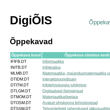
DigiÕIS
Õppeka
Õppekavad
Õppekava kood
Õppekava nimetus eesti
IFIFB.DT
Informaatika
INITB.DT
Infoteadus
MLMB.DT
Matemaatika, majandusmatemaatika j
DTIDM.DT
Interaktsioonidisain
DTITM.DT
Infotehnoloogia juhtimine
DTLGM.DT
Digitaalsed õpimängud
DTMOM.DT
Matemaatikaõpetaja
DTOSM.DT
Avatud ühiskonna tehnoloogiad
DTSSM.DT
Tehisintellekti lahendused jätkusuutli