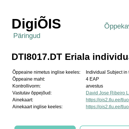
DigiÕIS
Õppeka
Päringud
DTI8017.DT Eriala individu
Õppeaine nimetus inglise keeles:
Individual Subject in
Õppeaine maht:
4 EAP
Kontrollivorm:
arvestus
Vastutav õppejõud:
David Jose Ribeiro 
Ainekaart:
https://ois2.tlu.ee/t
Ainekaart inglise keeles:
https://ois2.tlu.ee/t