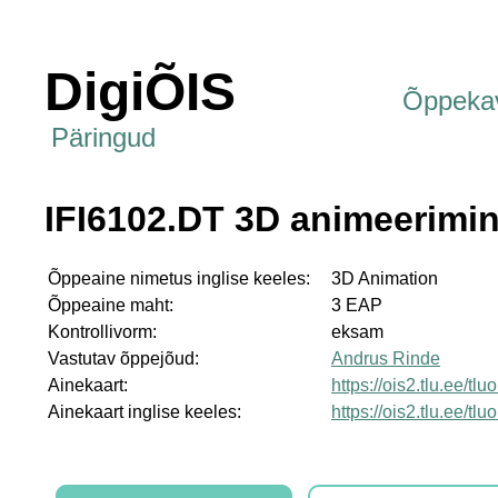
DigiÕIS
Õppeka
Päringud
IFI6102.DT 3D animeerimi
Õppeaine nimetus inglise keeles:
3D Animation
Õppeaine maht:
3 EAP
Kontrollivorm:
eksam
Vastutav õppejõud:
Andrus Rinde
Ainekaart:
https://ois2.tlu.ee/tl
Ainekaart inglise keeles:
https://ois2.tlu.ee/tl