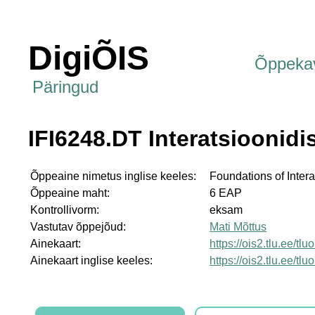
DigiÕIS
Õppeka
Päringud
IFI6248.DT Interatsioonidi
Õppeaine nimetus inglise keeles:
Foundations of Inter
Õppeaine maht:
6 EAP
Kontrollivorm:
eksam
Vastutav õppejõud:
Mati Mõttus
Ainekaart:
https://ois2.tlu.ee/tl
Ainekaart inglise keeles:
https://ois2.tlu.ee/tl