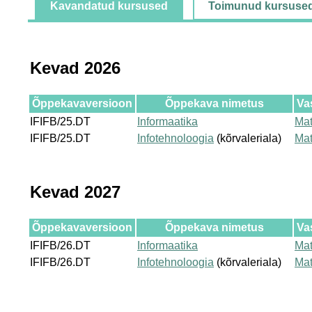
Kavandatud kursused
Toimunud kursuse
Kevad 2026
Õppekavaversioon
Õppekava nimetus
Va
IFIFB/25.DT
Informaatika
Mat
IFIFB/25.DT
Infotehnoloogia
(kõrvaleriala)
Mat
Kevad 2027
Õppekavaversioon
Õppekava nimetus
Va
IFIFB/26.DT
Informaatika
Mat
IFIFB/26.DT
Infotehnoloogia
(kõrvaleriala)
Mat