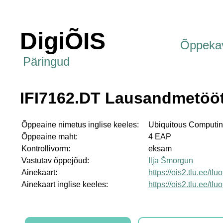
DigiÕIS
Õppeka
Päringud
IFI7162.DT Lausandmetöö
Õppeaine nimetus inglise keeles:
Ubiquitous Computi
Õppeaine maht:
4 EAP
Kontrollivorm:
eksam
Vastutav õppejõud:
Ilja Šmorgun
Ainekaart:
https://ois2.tlu.ee/tl
Ainekaart inglise keeles:
https://ois2.tlu.ee/tl