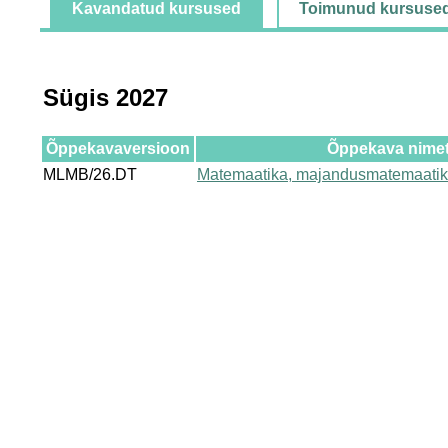
Kavandatud kursused
Toimunud kursuse
Sügis 2027
Õppekavaversioon
Õppekava nime
MLMB/26.DT
Matemaatika, majandusmatemaatik