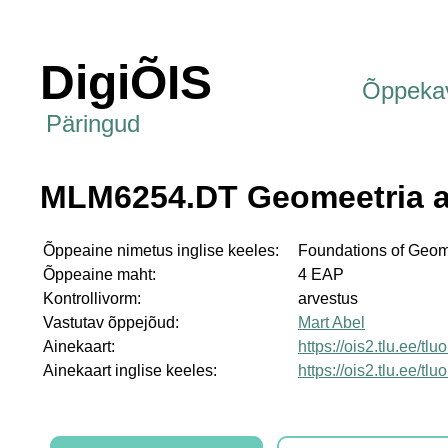
DigiÕIS
Õppeka
Päringud
MLM6254.DT Geomeetria a
Õppeaine nimetus inglise keeles:
Foundations of Geom
Õppeaine maht:
4 EAP
Kontrollivorm:
arvestus
Vastutav õppejõud:
Mart Abel
Ainekaart:
https://ois2.tlu.ee/t
Ainekaart inglise keeles:
https://ois2.tlu.ee/t