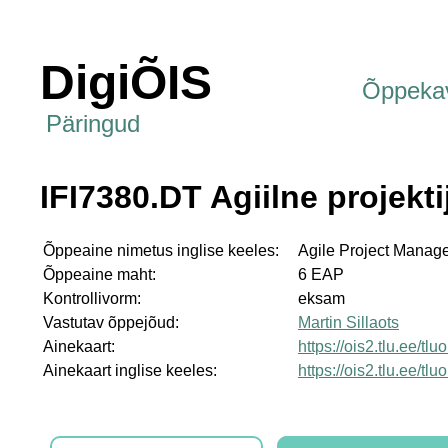
DigiÕIS
Õppeka
Päringud
IFI7380.DT Agiilne projekt
Õppeaine nimetus inglise keeles:
Agile Project Manag
Õppeaine maht:
6 EAP
Kontrollivorm:
eksam
Vastutav õppejõud:
Martin Sillaots
Ainekaart:
https://ois2.tlu.ee/tl
Ainekaart inglise keeles:
https://ois2.tlu.ee/tl