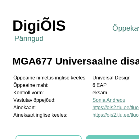
DigiÕIS
Õppeka
Päringud
MGA677 Universaalne disa
Õppeaine nimetus inglise keeles:
Universal Design
Õppeaine maht:
6 EAP
Kontrollivorm:
eksam
Vastutav õppejõud:
Sonia Andreou
Ainekaart:
https://ois2.tlu.ee/t
Ainekaart inglise keeles:
https://ois2.tlu.ee/t