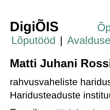
DigiÕIS
Õp
Lõputööd
|
Avaldus
Matti Juhani Ross
rahvusvaheliste haridu
Haridusteaduste institu