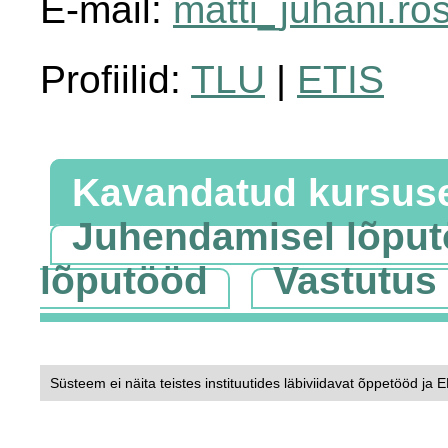
E-mail:
matti_juhani.ro
Profiilid:
TLU
|
ETIS
Kavandatud kursus
Juhendamisel lõpu
lõputööd
Vastutus
Süsteem ei näita teistes instituutides läbiviidavat õppetööd ja 