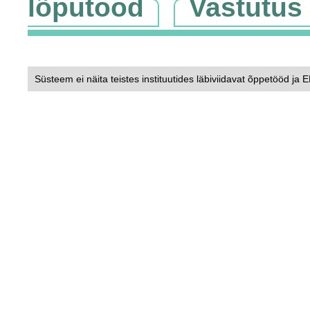
lõputööd
Vastutus
Süsteem ei näita teistes instituutides läbiviidavat õppetööd ja 