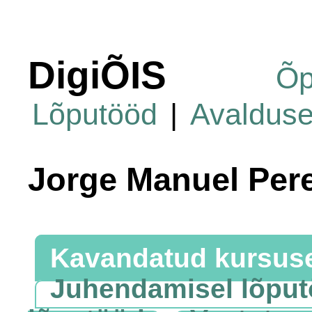
DigiÕIS
Õp
Lõputööd
|
Avaldus
Jorge Manuel Per
Kavandatud kursus
Juhendamisel lõpu