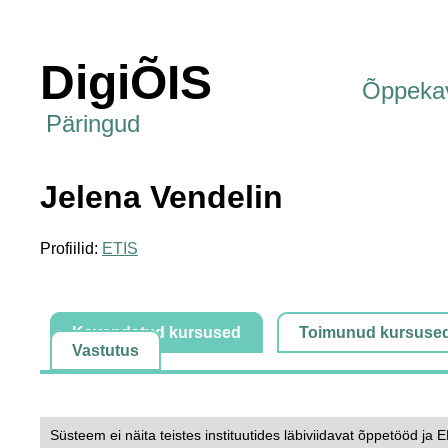
DigiÕIS
Õppeka
Päringud
Jelena Vendelin
Profiilid:
ETIS
Kavandatud kursused
Toimunud kursuse
Vastutus
Süsteem ei näita teistes instituutides läbiviidavat õppetööd ja 