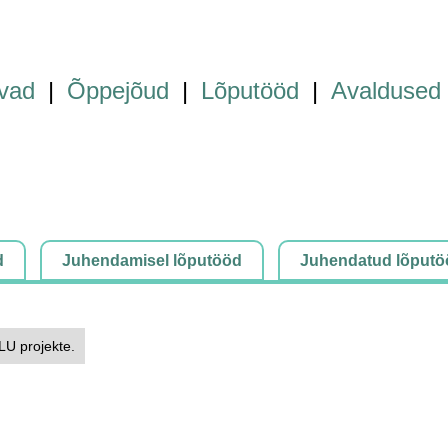
vad
|
Õppejõud
|
Lõputööd
|
Avaldused
d
Juhendamisel lõputööd
Juhendatud lõputö
ELU projekte.