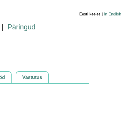
Eesti keeles |
In English
|
Päringud
öd
Vastutus