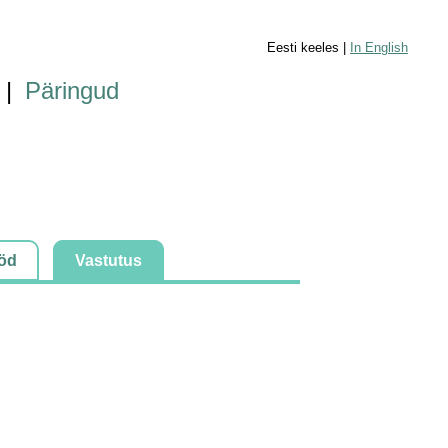
Eesti keeles |
In English
|
Päringud
öd
Vastutus