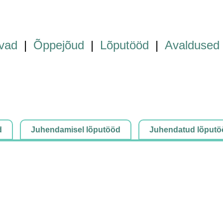
vad
|
Õppejõud
|
Lõputööd
|
Avaldused
d
Juhendamisel lõputööd
Juhendatud lõputö