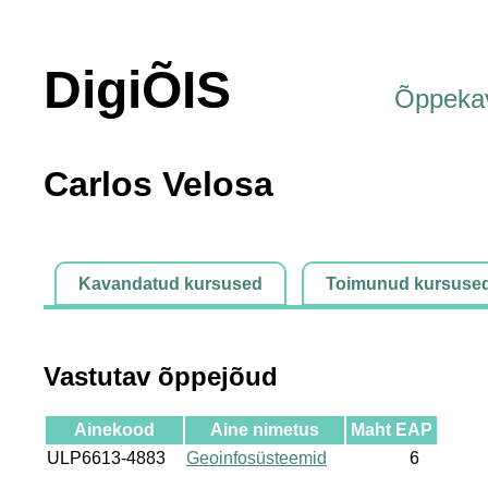
DigiÕIS
Õppeka
Carlos Velosa
Kavandatud kursused
Toimunud kursuse
Vastutav õppejõud
Ainekood
Aine nimetus
Maht EAP
ULP6613-4883
Geoinfosüsteemid
6