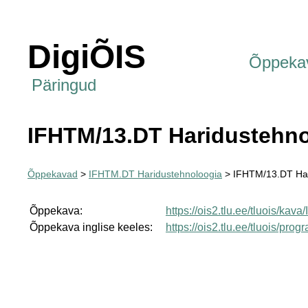
DigiÕIS
Õppeka
Päringud
IFHTM/13.DT Haridustehno
Õppekavad
>
IFHTM.DT Haridustehnoloogia
> IFHTM/13.DT Har
Õppekava:
https://ois2.tlu.ee/tluois/ka
Õppekava inglise keeles:
https://ois2.tlu.ee/tluois/p