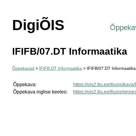
DigiÕIS
Õppeka
IFIFB/07.DT Informaatika
Õppekavad
>
IFIFB.DT Informaatika
> IFIFB/07.DT Informaatika
Õppekava:
https://ois2.tlu.ee/tluois/kav
Õppekava inglise keeles:
https://ois2.tlu.ee/tluois/pr