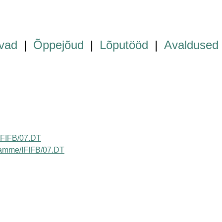
vad
|
Õppejõud
|
Lõputööd
|
Avaldused
a/IFIFB/07.DT
ogramme/IFIFB/07.DT