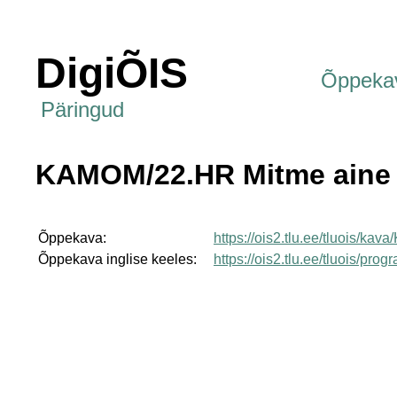
DigiÕIS
Õppeka
Päringud
KAMOM/22.HR Mitme aine 
Õppekava:
https://ois2.tlu.ee/tluois/k
Õppekava inglise keeles:
https://ois2.tlu.ee/tluois/