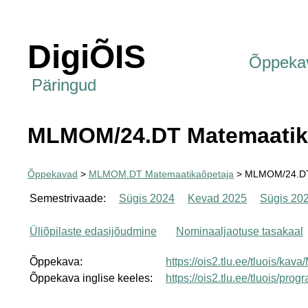
DigiÕIS
Õppeka
Päringud
MLMOM/24.DT Matemaatik
Õppekavad
>
MLMOM.DT Matemaatikaõpetaja
> MLMOM/24.DT
Semestrivaade:
Sügis 2024
Kevad 2025
Sügis 20
Üliõpilaste edasijõudmine
Nominaaljaotuse tasakaal
Õppekava:
https://ois2.tlu.ee/tluois/k
Õppekava inglise keeles:
https://ois2.tlu.ee/tluois/