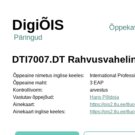
DigiÕIS
Õppeka
Päringud
DTI7007.DT Rahvusvahelin
Õppeaine nimetus inglise keeles:
International Professi
Õppeaine maht:
3 EAP
Kontrollivorm:
arvestus
Vastutav õppejõud:
Hans Põldoja
Ainekaart:
https://ois2.tlu.ee/t
Ainekaart inglise keeles:
https://ois2.tlu.ee/t