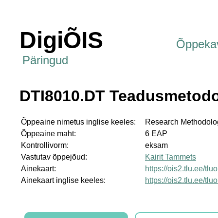
DigiÕIS
Õppeka
Päringud
DTI8010.DT Teadusmetodo
Õppeaine nimetus inglise keeles:
Research Methodolo
Õppeaine maht:
6 EAP
Kontrollivorm:
eksam
Vastutav õppejõud:
Kairit Tammets
Ainekaart:
https://ois2.tlu.ee/t
Ainekaart inglise keeles:
https://ois2.tlu.ee/t