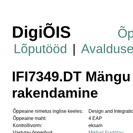
DigiÕIS
Õp
Lõputööd
|
Avaldus
IFI7349.DT Mängu 
rakendamine
Õppeaine nimetus inglise keeles:
Design and Integrati
Õppeaine maht:
4 EAP
Kontrollivorm:
eksam
Vastutav õppejõud:
Mikhail Fiadotau