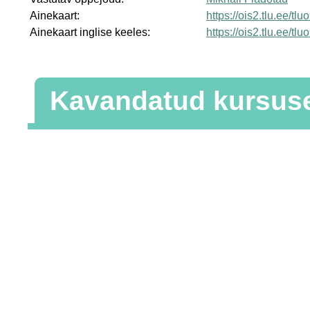
Ainekaart:
https://ois2.tlu.ee/tl
Ainekaart inglise keeles:
https://ois2.tlu.ee/tl
Kavandatud kursus