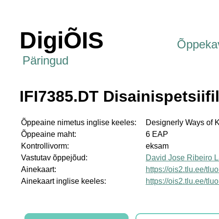
DigiÕIS
Õppeka
Päringud
IFI7385.DT Disainispetsiifi
Õppeaine nimetus inglise keeles:
Designerly Ways of 
Õppeaine maht:
6 EAP
Kontrollivorm:
eksam
Vastutav õppejõud:
David Jose Ribeiro 
Ainekaart:
https://ois2.tlu.ee/tl
Ainekaart inglise keeles:
https://ois2.tlu.ee/tl