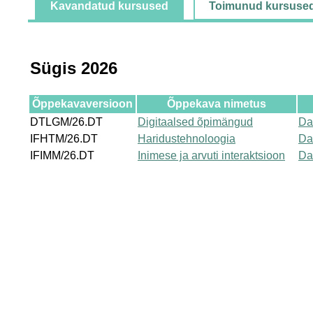
Kavandatud kursused
Toimunud kursuse
Sügis 2026
Õppekavaversioon
Õppekava nimetus
DTLGM/26.DT
Digitaalsed õpimängud
Da
IFHTM/26.DT
Haridustehnoloogia
Da
IFIMM/26.DT
Inimese ja arvuti interaktsioon
Da