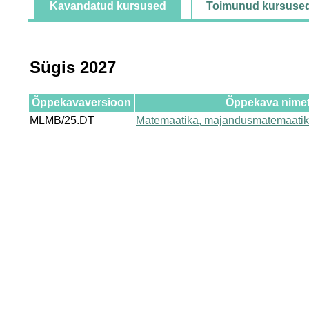
Kavandatud kursused
Toimunud kursuse
Sügis 2027
Õppekavaversioon
Õppekava nime
MLMB/25.DT
Matemaatika, majandusmatemaatik