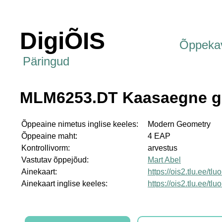
DigiÕIS
Õppeka
Päringud
MLM6253.DT Kaasaegne g
Õppeaine nimetus inglise keeles:
Modern Geometry
Õppeaine maht:
4 EAP
Kontrollivorm:
arvestus
Vastutav õppejõud:
Mart Abel
Ainekaart:
https://ois2.tlu.ee/t
Ainekaart inglise keeles:
https://ois2.tlu.ee/t