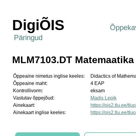
DigiÕIS
Õppeka
Päringud
MLM7103.DT Matemaatika 
Õppeaine nimetus inglise keeles:
Didactics of Mathema
Õppeaine maht:
4 EAP
Kontrollivorm:
eksam
Vastutav õppejõud:
Madis Lepik
Ainekaart:
https://ois2.tlu.ee/t
Ainekaart inglise keeles:
https://ois2.tlu.ee/t