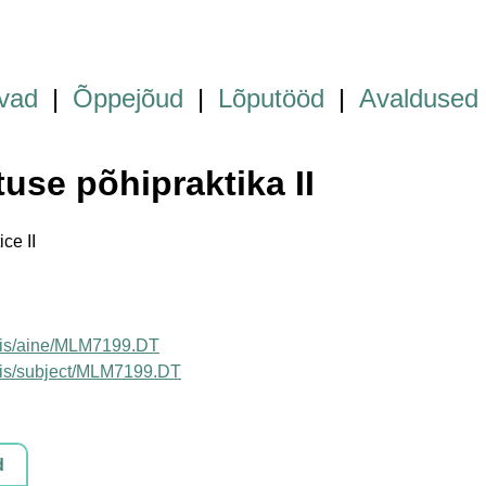
vad
|
Õppejõud
|
Lõputööd
|
Avaldused
se põhipraktika II
ce II
luois/aine/MLM7199.DT
luois/subject/MLM7199.DT
d