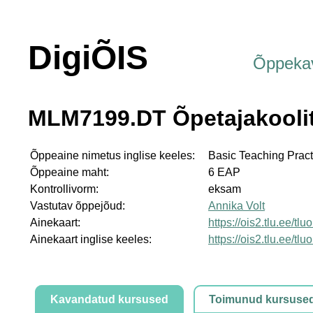
DigiÕIS
Õppeka
MLM7199.DT Õpetajakoolitu
Õppeaine nimetus inglise keeles:
Basic Teaching Practi
Õppeaine maht:
6 EAP
Kontrollivorm:
eksam
Vastutav õppejõud:
Annika Volt
Ainekaart:
https://ois2.tlu.ee/t
Ainekaart inglise keeles:
https://ois2.tlu.ee/t
Kavandatud kursused
Toimunud kursuse