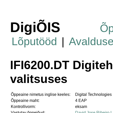
DigiÕIS
Õp
Lõputööd
|
Avaldus
IFI6200.DT Digiteh
valitsuses
Õppeaine nimetus inglise keeles:
Digital Technologies
Õppeaine maht:
4 EAP
Kontrollivorm:
eksam
Vastutav õppejõud:
David Jose Ribeiro 