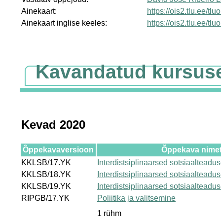
Ainekaart:
https://ois2.tlu.ee/tl
Ainekaart inglise keeles:
https://ois2.tlu.ee/tl
Kavandatud kursus
Kevad 2020
Õppekavaversioon
Õppekava nime
KKLSB/17.YK
Interdistsiplinaarsed sotsiaalteadus
KKLSB/18.YK
Interdistsiplinaarsed sotsiaalteadus
KKLSB/19.YK
Interdistsiplinaarsed sotsiaalteadus
RIPGB/17.YK
Poliitika ja valitsemine
1 rühm