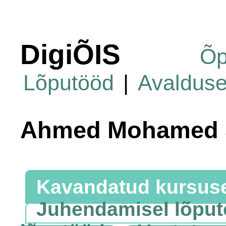
DigiÕIS
Õp
Lõputööd
|
Avaldus
Ahmed Mohamed S
Kavandatud kursus
Juhendamisel lõpu