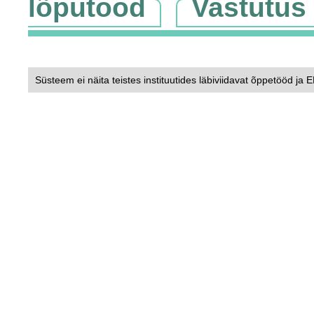
lõputööd
Vastutus
Süsteem ei näita teistes instituutides läbiviidavat õppetööd ja 