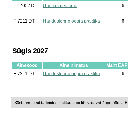
DTI7002.DT
Uurimismeetodid
6
IFI7211.DT
Haridustehnoloogia praktika
6
Sügis 2027
Ainekood
Aine nimetus
Maht EAP
IFI7211.DT
Haridustehnoloogia praktika
6
Süsteem ei näita teistes instituutides läbiviidavat õppetööd ja 