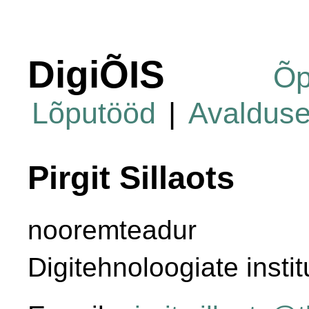
DigiÕIS
Õp
Lõputööd
|
Avaldus
Pirgit Sillaots
nooremteadur
Digitehnoloogiate instit