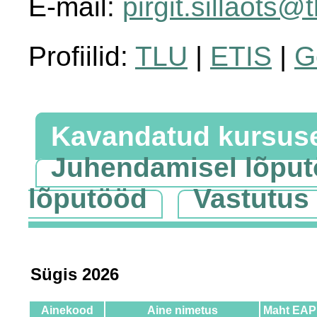
E-mail:
pirgit.sillaots@
Profiilid:
TLU
|
ETIS
|
G
Kavandatud kursus
Juhendamisel lõpu
lõputööd
Vastutus
Sügis 2026
Ainekood
Aine nimetus
Maht EAP