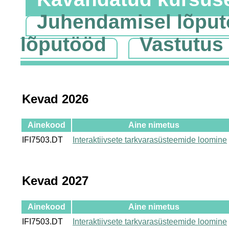
Juhendamisel lõpu
lõputööd
Vastutus
Kevad 2026
Ainekood
Aine nimetus
IFI7503.DT
Interaktiivsete tarkvarasüsteemide loomine
Kevad 2027
Ainekood
Aine nimetus
IFI7503.DT
Interaktiivsete tarkvarasüsteemide loomine