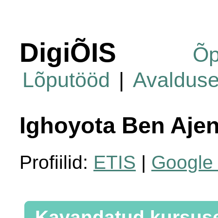
DigiÕIS
Õp
Lõputööd
|
Avaldus
Ighoyota Ben Aje
Profiilid:
ETIS
|
Google 
Kavandatud kursus