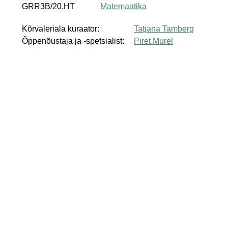
GRR3B/20.HT
Matemaatika
Kõrvaleriala kuraator:
Tatjana Tamberg
Õppenõustaja ja -spetsialist:
Piret Murel