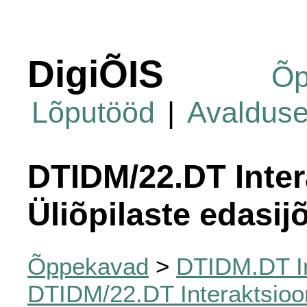
DigiÕIS
Õp
Lõputööd
|
Avaldus
DTIDM/22.DT Inter
Üliõpilaste edasi
Õppekavad
>
DTIDM.DT In
DTIDM/22.DT Interaktsioon