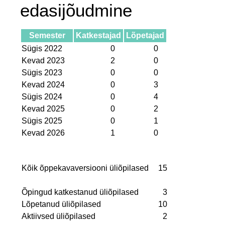
edasijõudmine
Semester
Katkestajad
Lõpetajad
Sügis 2022
0
0
Kevad 2023
2
0
Sügis 2023
0
0
Kevad 2024
0
3
Sügis 2024
0
4
Kevad 2025
0
2
Sügis 2025
0
1
Kevad 2026
1
0
Kõik õppekavaversiooni üliõpilased
15
Õpingud katkestanud üliõpilased
3
Lõpetanud üliõpilased
10
Aktiivsed üliõpilased
2