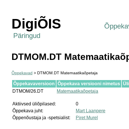
DigiÕIS
Õppeka
Päringud
DTMOM.DT Matemaatikaõp
Õppekavad
> DTMOM.DT Matemaatikaõpetaja
Õppekavaversioon
Õppekava versiooni nimetus
Ül
DTMOM/26.DT
Matemaatikaõpetaja
Aktiivsed üliõpilased:
0
Õppekava juht:
Mart Laanpere
Õppenõustaja ja -spetsialist:
Piret Murel