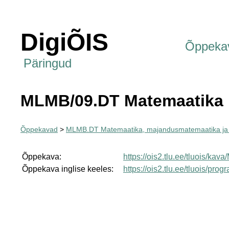
DigiÕIS
Õppeka
Päringud
MLMB/09.DT Matemaatika
Õppekavad
>
MLMB.DT Matemaatika, majandusmatemaatika ja
Õppekava:
https://ois2.tlu.ee/tluois/ka
Õppekava inglise keeles:
https://ois2.tlu.ee/tluois/p