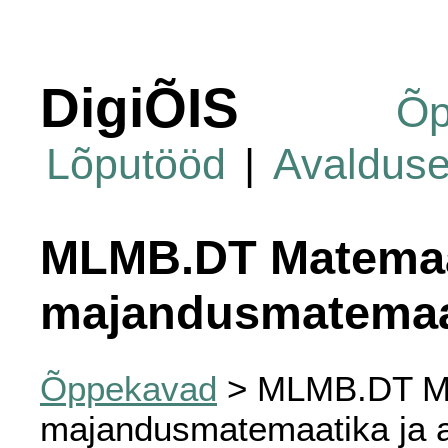
DigiÕIS
Õp
Lõputööd
|
Avaldus
MLMB.DT Matemaa
majandusmatemaa
Õppekavad
> MLMB.DT Ma
majandusmatemaatika ja