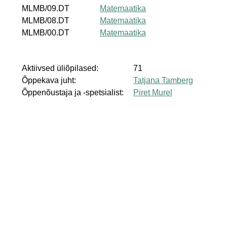
MLMB/09.DT
Matemaatika
MLMB/08.DT
Matemaatika
MLMB/00.DT
Matemaatika
Aktiivsed üliõpilased:
71
Õppekava juht:
Tatjana Tamberg
Õppenõustaja ja -spetsialist:
Piret Murel