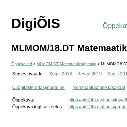
DigiÕIS
Õppeka
MLMOM/18.DT Matemaatik
Õppekavad
>
MLMOM.DT Matemaatikaõpetaja
> MLMOM/18.DT
Semestrivaade:
Sügis 2018
Kevad 2019
Sügis 20
Üliõpilaste edasijõudmine
Nominaaljaotuse tasakaal
Õppekava:
https://ois2.tlu.ee/tluois/k
Õppekava inglise keeles:
https://ois2.tlu.ee/tluois/