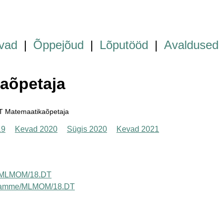
vad
|
Õppejõud
|
Lõputööd
|
Avaldused
aõpetaja
 Matemaatikaõpetaja
19
Kevad 2020
Sügis 2020
Kevad 2021
ava/MLMOM/18.DT
programme/MLMOM/18.DT