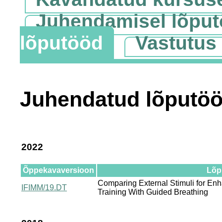
Juhendamisel lõpu
lõputööd
Vastutus
Juhendatud lõputö
2022
Õppekavaversioon
Lõpu
Comparing External Stimuli for Enh
IFIMM/19.DT
Training With Guided Breathing