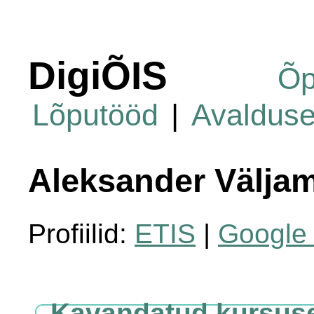
DigiÕIS
Õp
Lõputööd
|
Avaldus
Aleksander Välja
Profiilid:
ETIS
|
Google 
Kavandatud kursus