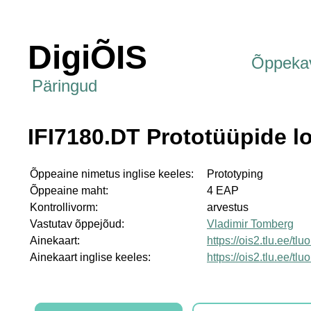
DigiÕIS
Õppeka
Päringud
IFI7180.DT Prototüüpide 
Õppeaine nimetus inglise keeles:
Prototyping
Õppeaine maht:
4 EAP
Kontrollivorm:
arvestus
Vastutav õppejõud:
Vladimir Tomberg
Ainekaart:
https://ois2.tlu.ee/tl
Ainekaart inglise keeles:
https://ois2.tlu.ee/tl