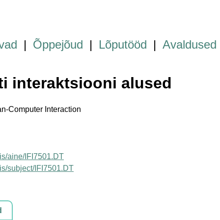
vad
|
Õppejõud
|
Lõputööd
|
Avaldused
ti interaktsiooni alused
n-Computer Interaction
uois/aine/IFI7501.DT
uois/subject/IFI7501.DT
d