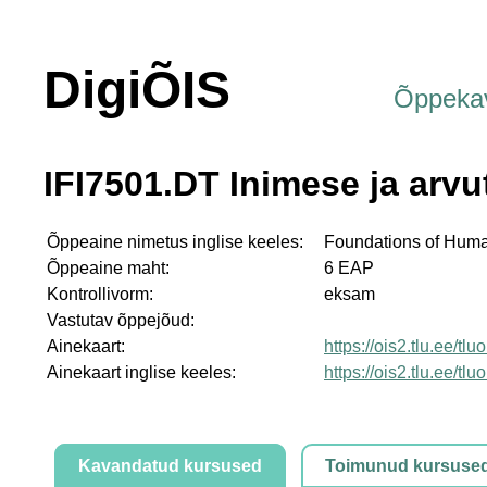
DigiÕIS
Õppeka
IFI7501.DT Inimese ja arvu
Õppeaine nimetus inglise keeles:
Foundations of Huma
Õppeaine maht:
6 EAP
Kontrollivorm:
eksam
Vastutav õppejõud:
Ainekaart:
https://ois2.tlu.ee/tl
Ainekaart inglise keeles:
https://ois2.tlu.ee/tl
Kavandatud kursused
Toimunud kursuse