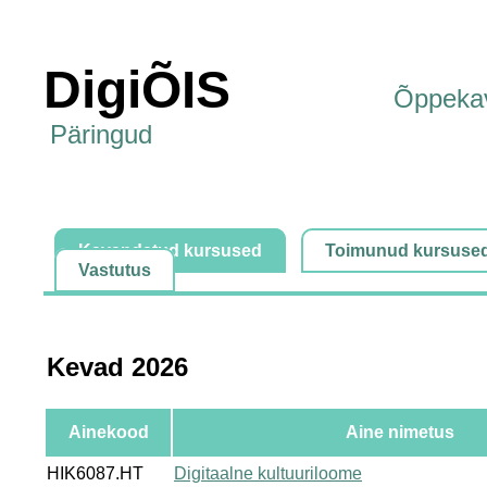
DigiÕIS
Õppeka
Päringud
Kavandatud kursused
Toimunud kursuse
Vastutus
Kevad 2026
Ainekood
Aine nimetus
HIK6087.HT
Digitaalne kultuuriloome