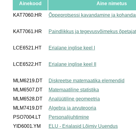
Ainekood
Aine nimetus
KAT7060.HR
Õppeprotsessi kavandamine ja kohand
KAT7061.HR
Paindlikkus ja tegevusvõimekus õpetaja
LCE6521.HT
Erialane inglise keel I
LCE6522.HT
Erialane inglise keel II
MLM6219.DT
Diskreetse matemaatika elemendid
MLM6507.DT
Matemaatiline statistika
MLM6528.DT
Analüütiline geomeetria
MLM7419.DT
Algebra ja arvuteooria
PSO7004.LT
Personalijuhtimine
YID6001.YM
ELU - Erialasid Lõimiv Uuendus