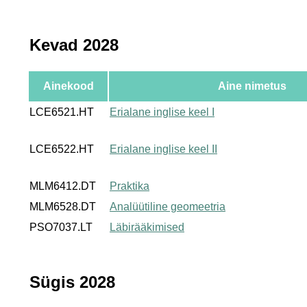
Kevad 2028
Ainekood
Aine nimetus
LCE6521.HT
Erialane inglise keel I
LCE6522.HT
Erialane inglise keel II
MLM6412.DT
Praktika
MLM6528.DT
Analüütiline geomeetria
PSO7037.LT
Läbirääkimised
Sügis 2028