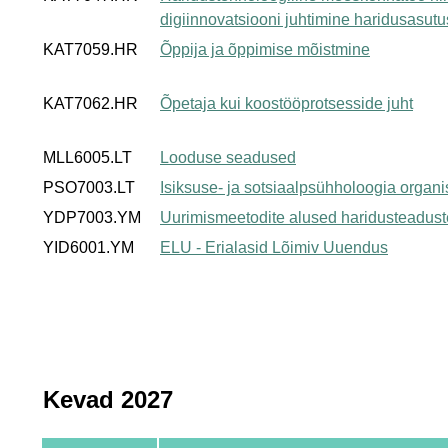
digiinnovatsiooni juhtimine haridusasut
KAT7059.HR
Õppija ja õppimise mõistmine
KAT7062.HR
Õpetaja kui koostööprotsesside juht
MLL6005.LT
Looduse seadused
PSO7003.LT
Isiksuse- ja sotsiaalpsühholoogia organi
YDP7003.YM
Uurimismeetodite alused haridusteadust
YID6001.YM
ELU - Erialasid Lõimiv Uuendus
Kevad 2027