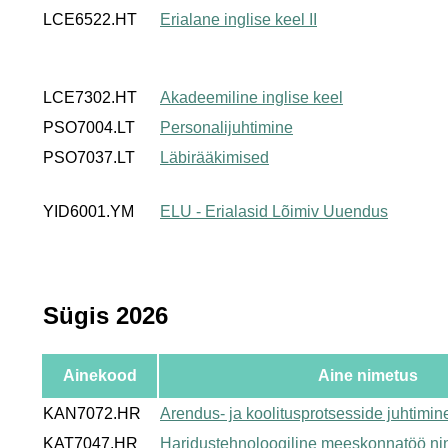
LCE6522.HT
Erialane inglise keel II
LCE7302.HT
Akadeemiline inglise keel
PSO7004.LT
Personalijuhtimine
PSO7037.LT
Läbirääkimised
YID6001.YM
ELU - Erialasid Lõimiv Uuendus
Sügis 2026
Ainekood
Aine nimetus
KAN7072.HR
Arendus- ja koolitusprotsesside juhtimin
KAT7047.HR
Haridustehnoloogiline meeskonnatöö ni