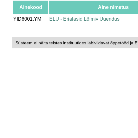
Ainekood
Aine nimetus
YID6001.YM
ELU - Erialasid Lõimiv Uuendus
Süsteem ei näita teistes instituutides läbiviidavat õppetööd ja 