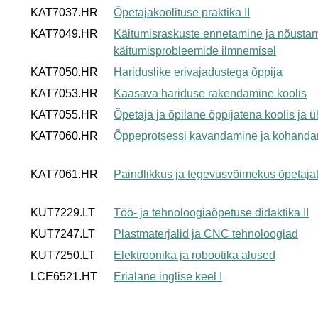
KAT7037.HR
Õpetajakoolituse praktika II
KAT7049.HR
Käitumisraskuste ennetamine ja nõusta
käitumisprobleemide ilmnemisel
KAT7050.HR
Hariduslike erivajadustega õppija
KAT7053.HR
Kaasava hariduse rakendamine koolis
KAT7055.HR
Õpetaja ja õpilane õppijatena koolis ja 
KAT7060.HR
Õppeprotsessi kavandamine ja kohand
KAT7061.HR
Paindlikkus ja tegevusvõimekus õpetaja
KUT7229.LT
Töö- ja tehnoloogiaõpetuse didaktika II
KUT7247.LT
Plastmaterjalid ja CNC tehnoloogiad
KUT7250.LT
Elektroonika ja robootika alused
LCE6521.HT
Erialane inglise keel I