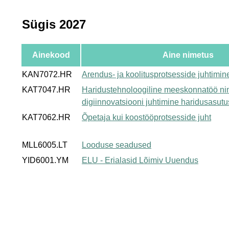
Sügis 2027
Ainekood
Aine nimetus
KAN7072.HR
Arendus- ja koolitusprotsesside juhtimin
KAT7047.HR
Haridustehnoloogiline meeskonnatöö ni
digiinnovatsiooni juhtimine haridusasut
KAT7062.HR
Õpetaja kui koostööprotsesside juht
MLL6005.LT
Looduse seadused
YID6001.YM
ELU - Erialasid Lõimiv Uuendus