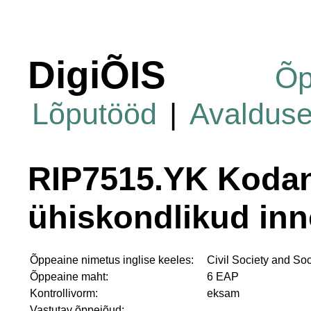
DigiÕIS
Õp
Lõputööd
|
Avaldus
RIP7515.YK Kodan
ühiskondlikud inn
Õppeaine nimetus inglise keeles:
Civil Society and Soc
Õppeaine maht:
6 EAP
Kontrollivorm:
eksam
Vastutav õppejõud: