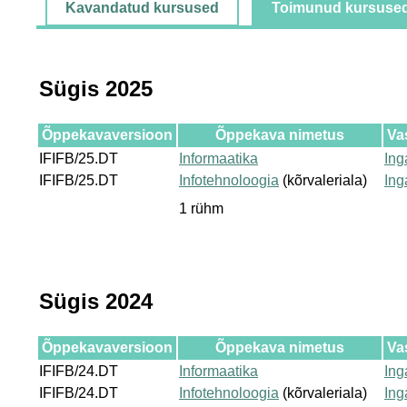
Kavandatud kursused
Toimunud kursuse
Sügis 2025
Õppekavaversioon
Õppekava nimetus
Va
IFIFB/25.DT
Informaatika
Ing
IFIFB/25.DT
Infotehnoloogia
(kõrvaleriala)
Ing
1 rühm
Sügis 2024
Õppekavaversioon
Õppekava nimetus
Va
IFIFB/24.DT
Informaatika
Ing
IFIFB/24.DT
Infotehnoloogia
(kõrvaleriala)
Ing