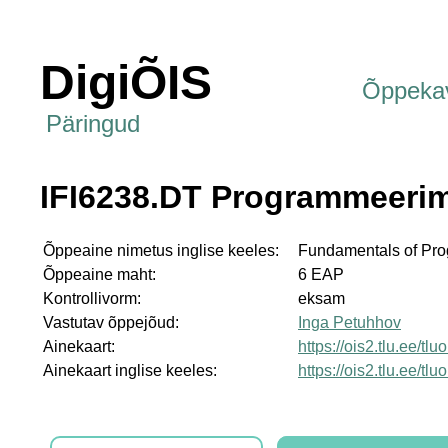
DigiÕIS
Õppeka
Päringud
IFI6238.DT Programmeerim
Õppeaine nimetus inglise keeles:
Fundamentals of Pr
Õppeaine maht:
6 EAP
Kontrollivorm:
eksam
Vastutav õppejõud:
Inga Petuhhov
Ainekaart:
https://ois2.tlu.ee/tl
Ainekaart inglise keeles:
https://ois2.tlu.ee/tl